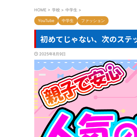
HOME
>
学校
>
中学生
>
YouTube
中学生
ファッション
初めてじゃない、次のステッ
2025年8月9日