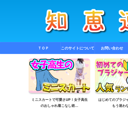
ＴＯＰ
このサイトについて
お問い合わせ
協しない！高
ミニスカートで可愛さUP！女子高生
はじめてのブラジ
びの...
のおしゃれ着こなし術...
もう迷わない