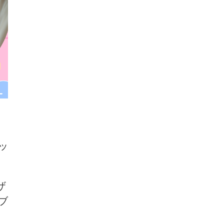
ッ
ザ
ブ