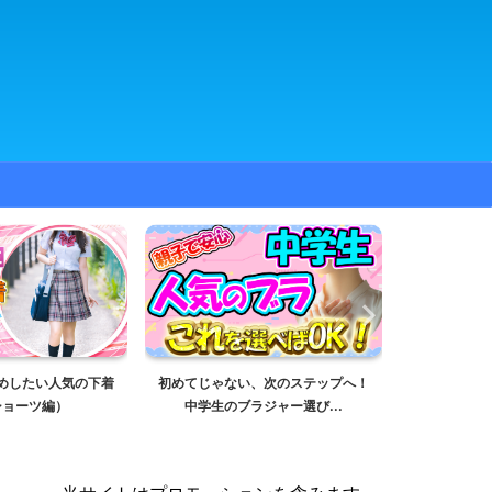
めしたい人気の下着
初めてじゃない、次のステップへ！
おしゃれも快
ショーツ編）
中学生のブラジャー選び...
校生向け